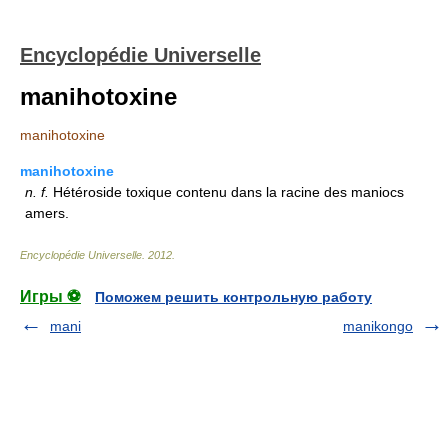
Encyclopédie Universelle
manihotoxine
manihotoxine
manihotoxine
n.
f.
Hétéroside toxique contenu dans la racine des maniocs
amers.
Encyclopédie Universelle
.
2012
.
Игры ⚽
Поможем решить контрольную работу
mani
manikongo