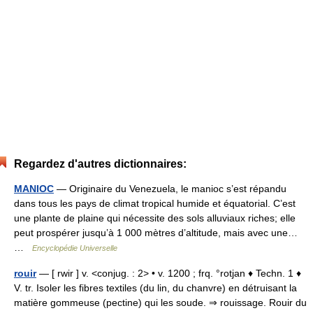
Regardez d'autres dictionnaires:
MANIOC
— Originaire du Venezuela, le manioc s’est répandu
dans tous les pays de climat tropical humide et équatorial. C’est
une plante de plaine qui nécessite des sols alluviaux riches; elle
peut prospérer jusqu’à 1 000 mètres d’altitude, mais avec une…
…
Encyclopédie Universelle
rouir
— [ rwir ] v. <conjug. : 2> • v. 1200 ; frq. °rotjan ♦ Techn. 1 ♦
V. tr. Isoler les fibres textiles (du lin, du chanvre) en détruisant la
matière gommeuse (pectine) qui les soude. ⇒ rouissage. Rouir du