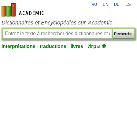
RU
EN
DE
ES
fr-academic.com
Dictionnaires et Encyclopédies sur 'Academic'
Recherche!
interprétations
traductions
livres
Игры ⚽